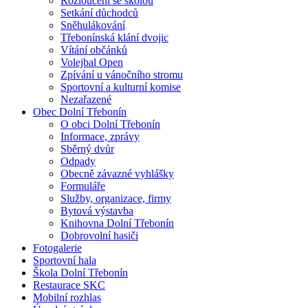
Rozloučení se školou
Setkání důchodců
Sněhulákování
Třebonínská klání dvojic
Vítání občánků
Volejbal Open
Zpívání u vánočního stromu
Sportovní a kulturní komise
Nezařazené
Obec Dolní Třebonín
O obci Dolní Třebonín
Informace, zprávy
Sběrný dvůr
Odpady
Obecně závazné vyhlášky
Formuláře
Služby, organizace, firmy
Bytová výstavba
Knihovna Dolní Třebonín
Dobrovolní hasiči
Fotogalerie
Sportovní hala
Škola Dolní Třebonín
Restaurace SKC
Mobilní rozhlas