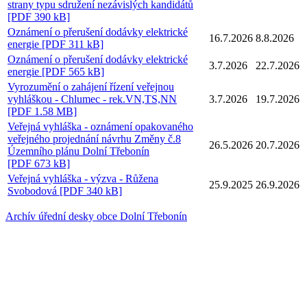
strany typu sdružení nezávislých kandidátů
[PDF 390 kB]
Oznámení o přerušení dodávky elektrické
16.7.
20
26
8.8.
20
26
energie [PDF 311 kB]
Oznámení o přerušení dodávky elektrické
3.7.
20
26
22.7.
20
26
energie [PDF 565 kB]
Vyrozumění o zahájení řízení veřejnou
vyhláškou - Chlumec - rek.VN,TS,NN
3.7.
20
26
19.7.
20
26
[PDF 1.58 MB]
Veřejná vyhláška - oznámení opakovaného
veřejného projednání návrhu Změny č.8
26.5.
20
26
20.7.
20
26
Územního plánu Dolní Třebonín
[PDF 673 kB]
Veřejná vyhláška - výzva - Růžena
25.9.
20
25
26.9.
20
26
Svobodová [PDF 340 kB]
Archív úřední desky obce Dolní Třebonín