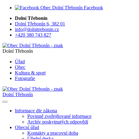
Facebook
Dolní Třebonín
Dolní Třebonín 6, 382 01
info@dolnitrebonin.cz
+420 380 743 827
Dolní Třebonín
Úřad
Obec
Kultura & sport
Fotografie
Dolní Třebonín
Informace dle zákona
Povinně zveřejňované informace
Archív poskytnutých odpovědí
Obecní úřad
Kontakty a pracovní doba
Úřední deska