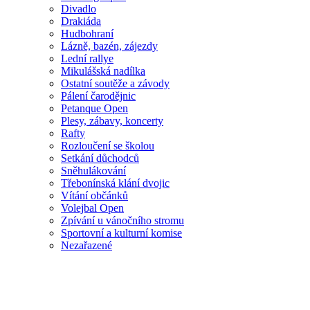
Divadlo
Drakiáda
Hudbohraní
Lázně, bazén, zájezdy
Lední rallye
Mikulášská nadílka
Ostatní soutěže a závody
Pálení čarodějnic
Petanque Open
Plesy, zábavy, koncerty
Rafty
Rozloučení se školou
Setkání důchodců
Sněhulákování
Třebonínská klání dvojic
Vítání občánků
Volejbal Open
Zpívání u vánočního stromu
Sportovní a kulturní komise
Nezařazené