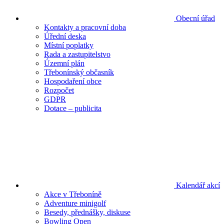
Obecní úřad
Kontakty a pracovní doba
Úřední deska
Místní poplatky
Rada a zastupitelstvo
Územní plán
Třebonínský občasník
Hospodaření obce
Rozpočet
GDPR
Dotace – publicita
Kalendář akcí
Akce v Třeboníně
Adventure minigolf
Besedy, přednášky, diskuse
Bowling Open