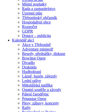
Místní poplatky
Rada a zastupitelstvo
Územní plán
Třebonínský občasník
Hospodaření obce
Rozpočet
GDPR
Dotace – publicita
Kalendář akcí
Akce v Třeboníně
Adventure minigolf
Besedy, přednášky, diskuse
Bowling Open
Divadlo
Drakiáda
Hudbohraní
Lázně, bazén, zájezdy
Lední rallye
Mikulášská nadílka
Ostatní soutěže a závody
Pálení čarodějnic
Petanque Open
Plesy, zábavy, koncerty
Rafty