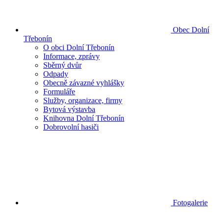
Obec Dolní
Třebonín
O obci Dolní Třebonín
Informace, zprávy
Sběrný dvůr
Odpady
Obecně závazné vyhlášky
Formuláře
Služby, organizace, firmy
Bytová výstavba
Knihovna Dolní Třebonín
Dobrovolní hasiči
Fotogalerie