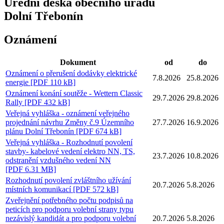
Úřední deska obecního úřadu
Dolní Třebonín
Oznámení
Dokument
od
do
Oznámení o přerušení dodávky elektrické
7.8.
20
26
25.8.
20
26
energie [PDF 110 kB]
Oznámení konání soutěže - Wettern Classic
29.7.
20
26
29.8.
20
26
Rally [PDF 432 kB]
Veřejná vyhláška - oznámení veřejného
projednání návrhu Změny č.9 Územního
27.7.
20
26
16.9.
20
26
plánu Dolní Třebonín [PDF 674 kB]
Veřejná vyhláška - Rozhodnutí povolení
stavby- kabelové vedení elektro NN, TS,
23.7.
20
26
10.8.
20
26
odstranění vzdušného vedení NN
[PDF 6.31 MB]
Rozhodnutí povolení zvláštního užívání
20.7.
20
26
5.8.
20
26
místních komunikací [PDF 572 kB]
Zveřejnění potřebného počtu podpisů na
peticích pro podporu volební strany typu
nezávislý kandidát a pro podporu volební
20.7.
20
26
5.8.
20
26